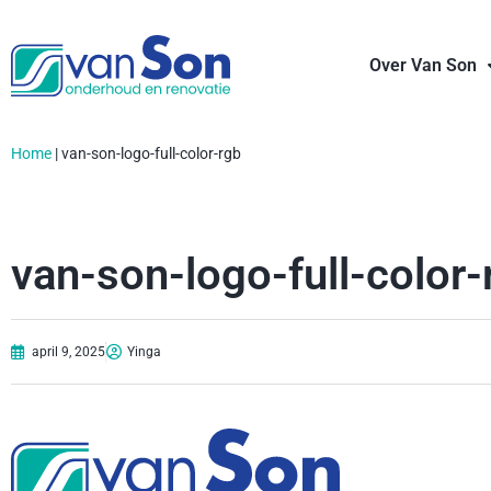
Over Van Son
Home
|
van-son-logo-full-color-rgb
van-son-logo-full-color-
april 9, 2025
Yinga