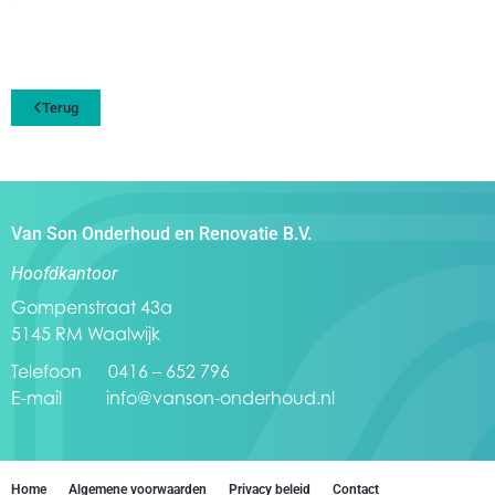
Terug
Van Son Onderhoud en Renovatie B.V.
Hoofdkantoor
Gompenstraat 43a
5145 RM Waalwijk
Telefoon 0416 – 652 796
E-mail
info@vanson-onderhoud.nl
Home
Algemene voorwaarden
Privacy beleid
Contact