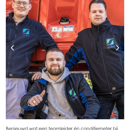
Benieuwd wat een
teamleider én conditiemeter bij