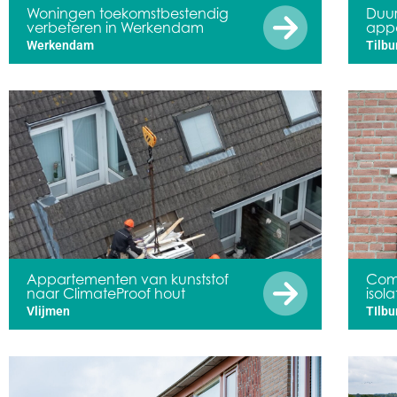
Woningen toekomstbestendig
Duur
verbeteren in Werkendam
appa
Werkendam
Tilbu
Appartementen van kunststof
Com
naar ClimateProof hout
isol
Vlijmen
TIlbu