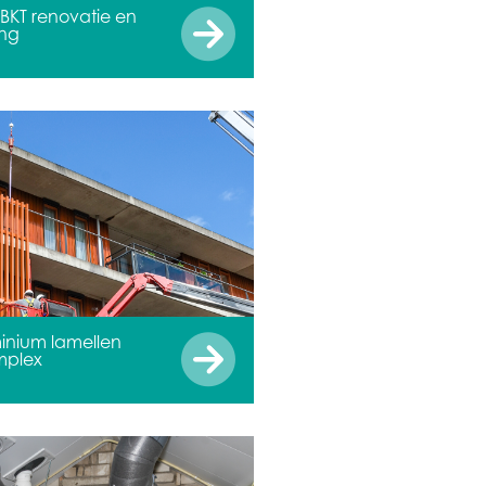
BKT renovatie en
ng
inium lamellen
mplex