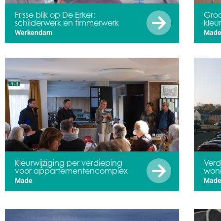
Frisse blik op De Erker:
Gro
schilderwerk en timmerwerk
kleu
Werkendam
Mad
Kleurwijziging per verdieping
Verd
voor appartementencomplex
woni
Made
Mad