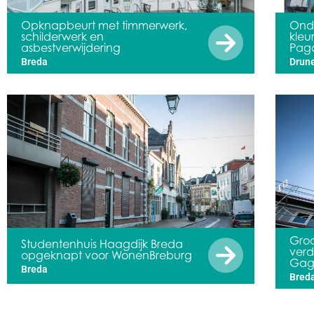
Opknapbeurt met timmerwerk,
Ond
schilderwerk en
kleu
asbestverwijdering
Paga
Breda
Drun
Gro
Studentenhuis Haagdijk Breda
ver
opgeknapt voor WonenBreburg
Gag
Breda
Bred