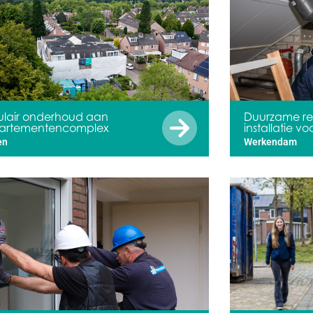
ulair onderhoud aan
Duurzame re
artementencomplex
installatie v
en
Werkendam