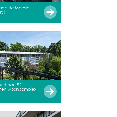
aan de Meester
aat
oud aan 52
ten wooncomplex