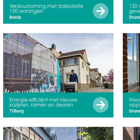
Verduurzaming met dakisolatie
120
150 woningen
geve
Breda
Drun
Energie-efficiënt met nieuwe
Nieu
kozijnen, ramen en deuren
app
Tilburg
Drun