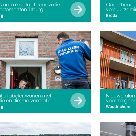
zaam resultaat: renovatie
Onderhoud, 
rtementen Tilburg
verduurzami
rg
Breda
fortabeler wonen met
Nieuwe alum
atie en slimme ventilatie
voor zorgco
rg
Woudrichem