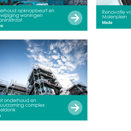
erhoud opknapbeurt en
Renovatie v
rwijziging woningen
Molenplein
ninistraat
Made
en
ot onderhoud en
duurzaming complex
eldonk
a