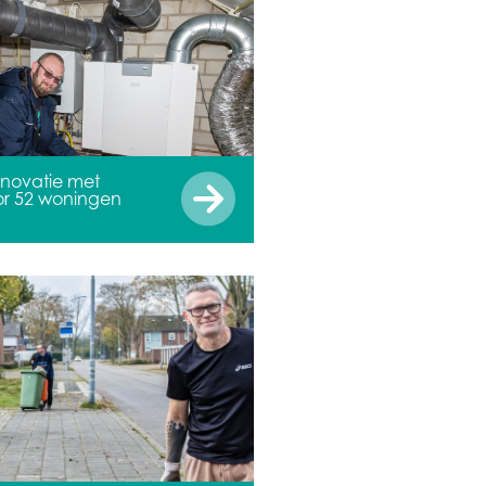
novatie met
oor 52 woningen