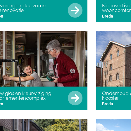
 woningen duurzame
Biobased isol
lrenovatie
wooncomfort
en
Breda
w glas en kleurwijziging
Onderhoud en
artementencomplex
klooster
en
Breda