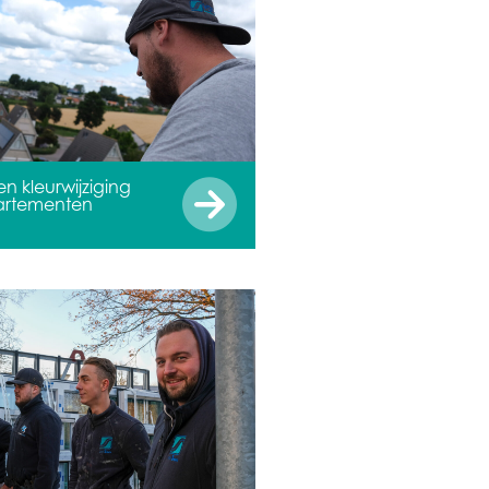
 kleurwijziging
artementen