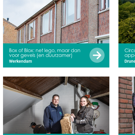
Box of Blox: net lego, maar dan
Circ
voor gevels (en duurzamer)
app
Werkendam
Drun