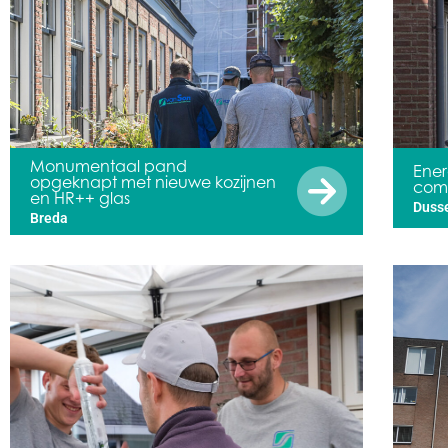
Monumentaal pand
Ener
opgeknapt met nieuwe kozijnen
comf
en HR++ glas
Duss
Breda