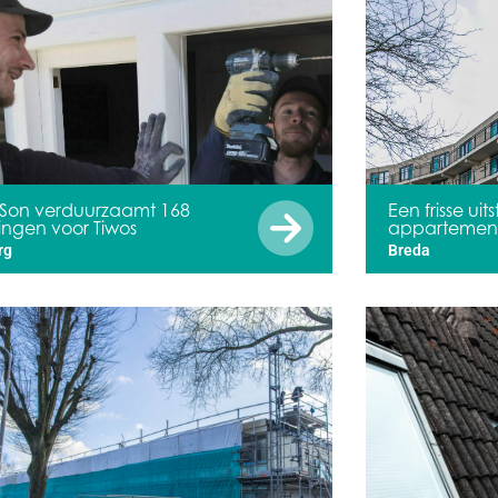
Son verduurzaamt 168
Een frisse uit
ngen voor Tiwos
appartemen
rg
Breda