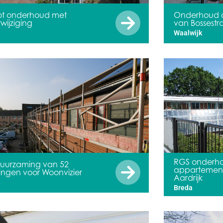
ot onderhoud met
Onderhoud 
rwijziging
van Bossestr
e
Waalwijk
RGS onderh
uurzaming van 52
appartemen
ngen voor Woonvizier
Aardrijk
e
Breda