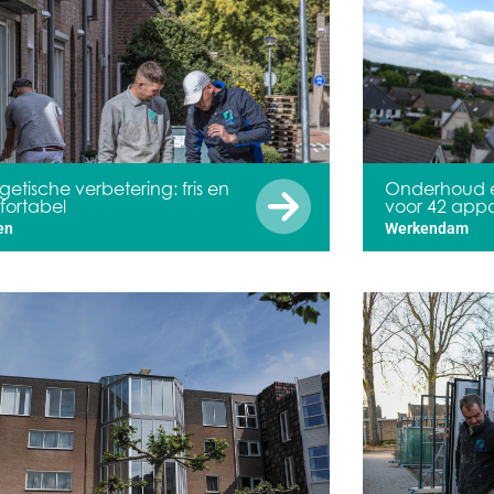
getische verbetering: fris en
Onderhoud en
ortabel
voor 42 app
en
Werkendam