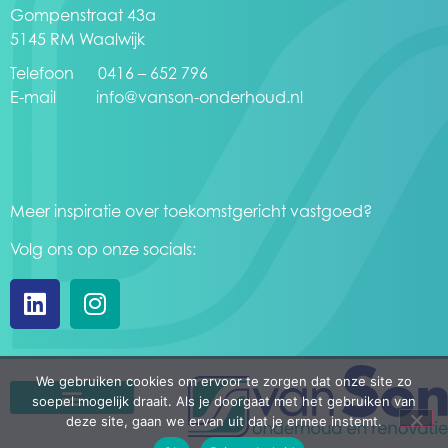
Gompenstraat 43a
5145 RM Waalwijk
Telefoon 0416 – 652 796
E-mail
info@vanson-onderhoud.nl
Meer inspiratie over toekomstgericht vastgoed?
Volg ons op onze socials:
We gebruiken cookies om ervoor te zorgen dat onze site zo
soepel mogelijk draait. Als je doorgaat met het gebruiken van
deze site, gaan we ervan uit dat je ermee instemt.