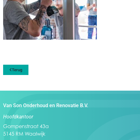
Terug
Van Son Onderhoud en Renovatie B.V.
Hoofdkantoor
Gompenstraat 43a
5145 RM Waalwijk