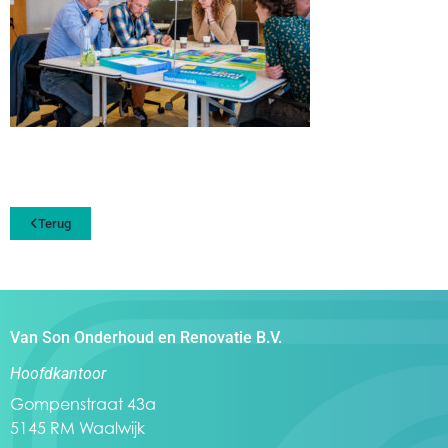
Terug
Van Son Onderhoud en Renovatie B.V.
Hoofdkantoor
Gompenstraat 43a
5145 RM Waalwijk