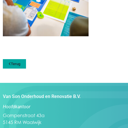
Terug
Van Son Onderhoud en Renovatie B.V.
Hoofdkantoor
Gompenstraat 43a
5145 RM Waalwijk