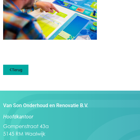
Terug
Van Son Onderhoud en Renovatie B.V.
Hoofdkantoor
Gompenstraat 43a
5145 RM Waalwijk