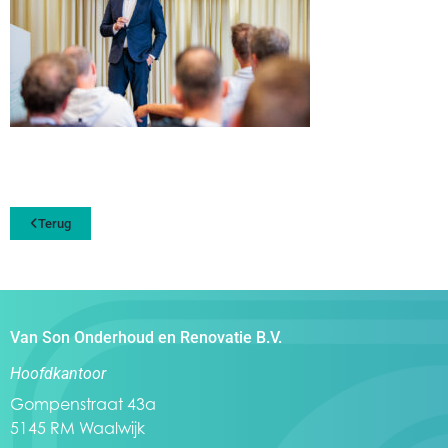
Terug
Van Son Onderhoud en Renovatie B.V.
Hoofdkantoor
Gompenstraat 43a
5145 RM Waalwijk