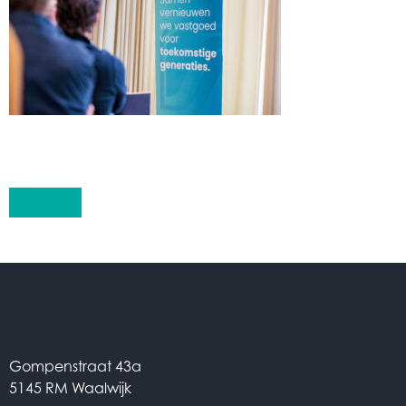
Terug
Van Son Onderhoud en Renovatie B.V.
Hoofdkantoor
Gompenstraat 43a
5145 RM Waalwijk