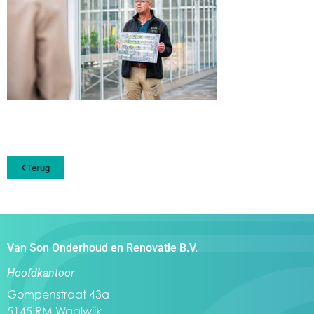
Terug
Van Son Onderhoud en Renovatie B.V.
Hoofdkantoor
Gompenstraat 43a
5145 RM Waalwijk