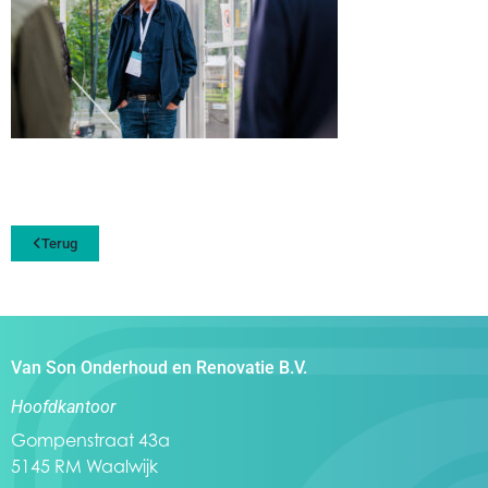
Terug
Van Son Onderhoud en Renovatie B.V.
Hoofdkantoor
Gompenstraat 43a
5145 RM Waalwijk