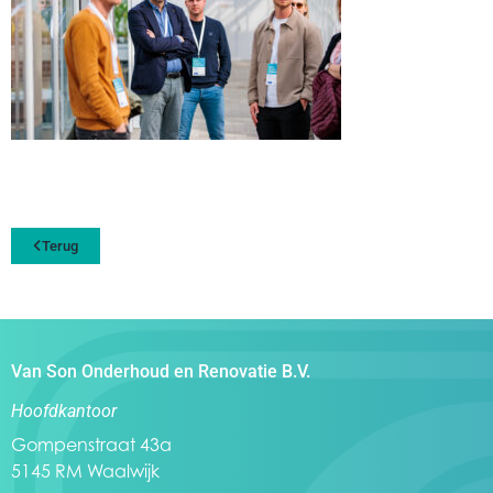
Terug
Van Son Onderhoud en Renovatie B.V.
Hoofdkantoor
Gompenstraat 43a
5145 RM Waalwijk