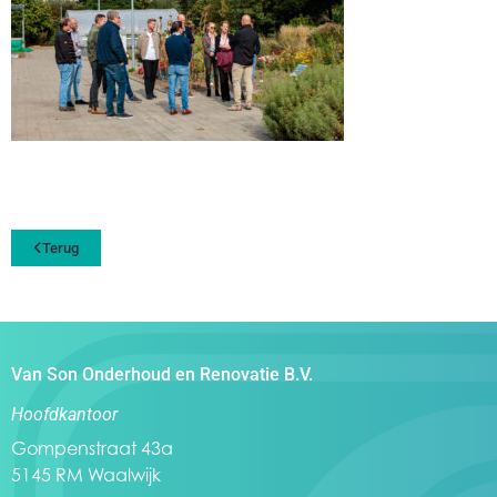
Terug
Van Son Onderhoud en Renovatie B.V.
Hoofdkantoor
Gompenstraat 43a
5145 RM Waalwijk