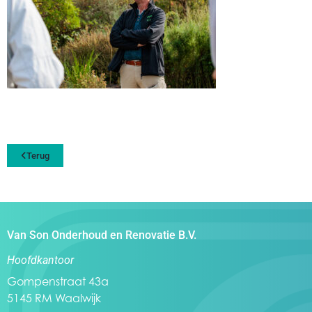
Terug
Van Son Onderhoud en Renovatie B.V.
Hoofdkantoor
Gompenstraat 43a
5145 RM Waalwijk