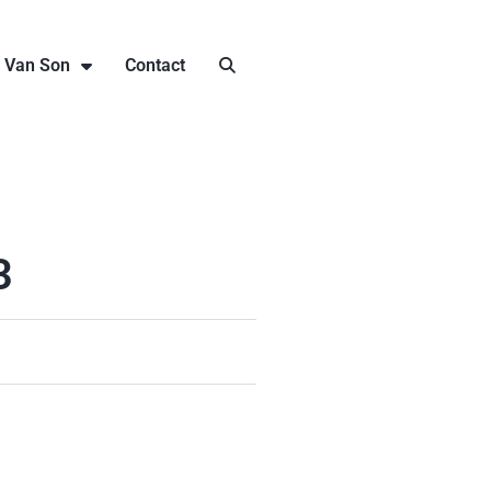
j Van Son
Contact
3