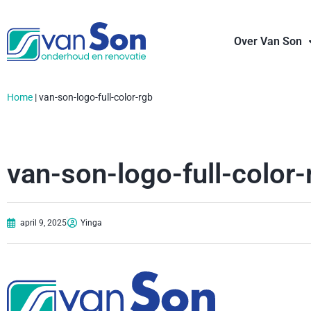
Over Van Son
Home
|
van-son-logo-full-color-rgb
van-son-logo-full-color-
april 9, 2025
Yinga