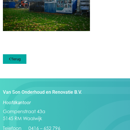
Terug
Van Son Onderhoud en Renovatie B.V.
Hoofdkantoor
Gompenstraat 43a
5145 RM Waalwijk
Telefoon 0416 – 652 796