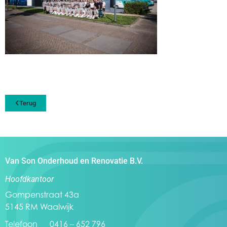
Terug
Van Son Onderhoud en Renovatie B.V.
Hoofdkantoor
Gompenstraat 43a
5145 RM Waalwijk
Telefoon 0416 – 652 796