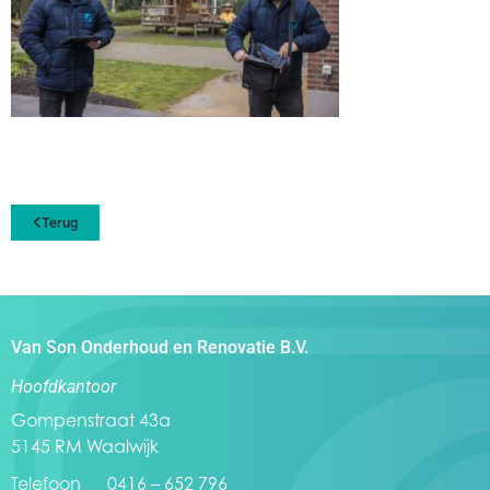
Terug
Van Son Onderhoud en Renovatie B.V.
Hoofdkantoor
Gompenstraat 43a
5145 RM Waalwijk
Telefoon 0416 – 652 796