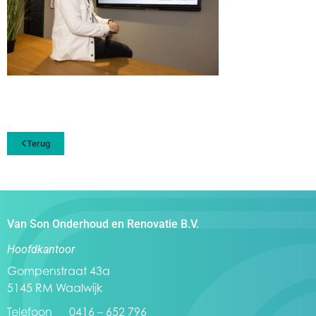
Terug
Van Son Onderhoud en Renovatie B.V.
Hoofdkantoor
Gompenstraat 43a
5145 RM Waalwijk
Telefoon 0416 – 652 796