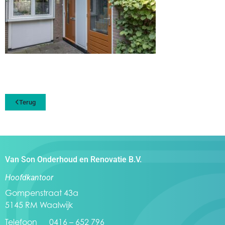
Terug
Van Son Onderhoud en Renovatie B.V.
Hoofdkantoor
Gompenstraat 43a
5145 RM Waalwijk
Telefoon 0416 – 652 796