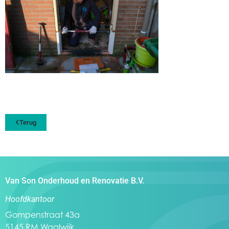
Terug
Van Son Onderhoud en Renovatie B.V.
Hoofdkantoor
Gompenstraat 43a
5145 RM Waalwijk