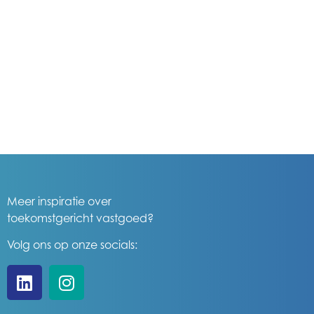
Meer inspiratie over
toekomstgericht vastgoed?
Volg ons op onze socials: