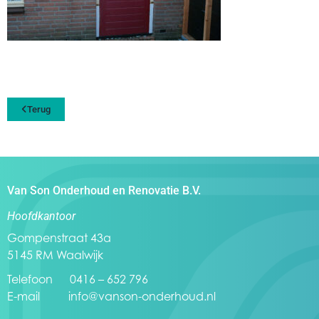
Terug
Van Son Onderhoud en Renovatie B.V.
Hoofdkantoor
Gompenstraat 43a
5145 RM Waalwijk
Telefoon 0416 – 652 796
E-mail
info@vanson-onderhoud.nl