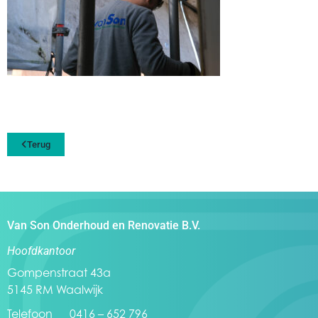
Terug
Van Son Onderhoud en Renovatie B.V.
Hoofdkantoor
Gompenstraat 43a
5145 RM Waalwijk
Telefoon 0416 – 652 796