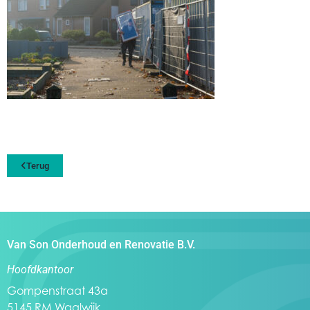
Terug
Van Son Onderhoud en Renovatie B.V.
Hoofdkantoor
Gompenstraat 43a
5145 RM Waalwijk