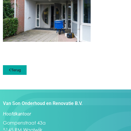
Terug
Van Son Onderhoud en Renovatie B.V.
Hoofdkantoor
Gompenstraat 43a
5145 RM Waalwijk