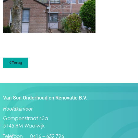
Terug
Van Son Onderhoud en Renovatie B.V.
Hoofdkantoor
Gompenstraat 43a
5145 RM Waalwijk
Telefoon 0416 – 652 796