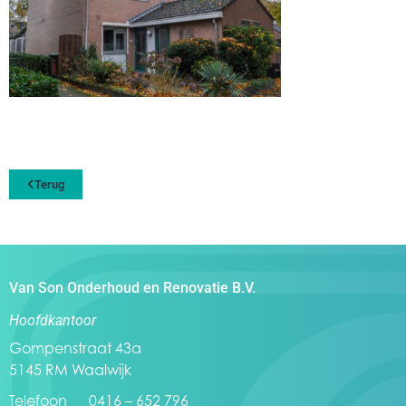
Terug
Van Son Onderhoud en Renovatie B.V.
Hoofdkantoor
Gompenstraat 43a
5145 RM Waalwijk
Telefoon 0416 – 652 796