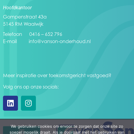
Hoofdkantoor
Gompenstraat 43a
5145 RM Waalwijk
Telefoon 0416 – 652 796
E-mail
info@vanson-onderhoud.nl
Meer inspiratie over toekomstgericht vastgoed?
Volg ons op onze socials:
We gebruiken cookies om ervoor te zorgen dat onze site zo
soepel mogelijk draait. Als je doorgaat met het gebruiken van