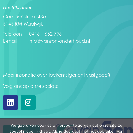
Hoofdkantoor
Gompenstraat 43a
5145 RM Waalwijk
Telefoon 0416 – 652 796
E-mail
info@vanson-onderhoud.nl
Meer inspiratie over toekomstgericht vastgoed?
Volg ons op onze socials:
We gebruiken cookies om ervoor te zorgen dat onze site zo
soepel mogelijk draait. Als je doorgaat met het gebruiken van