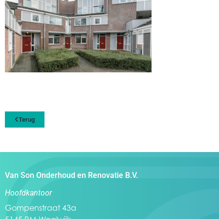
Terug
Van Son Onderhoud en Renovatie B.V.
Hoofdkantoor
Gompenstraat 43a