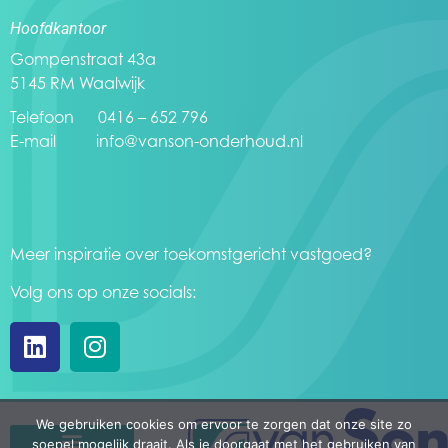
Hoofdkantoor
Gompenstraat 43a
5145 RM Waalwijk
Telefoon 0416 – 652 796
E-mail
info@vanson-onderhoud.nl
Meer inspiratie over toekomstgericht vastgoed?
Volg ons op onze socials:
We gebruiken cookies om ervoor te zorgen dat onze site zo
soepel mogelijk draait. Als je doorgaat met het gebruiken van