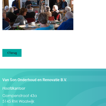
Terug
Van Son Onderhoud en Renovatie B.V.
Hoofdkantoor
Gompenstraat 43a
5145 RM Waalwijk