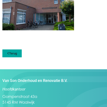
Terug
Van Son Onderhoud en Renovatie B.V.
Hoofdkantoor
Gompenstraat 43a
5145 RM Waalwijk