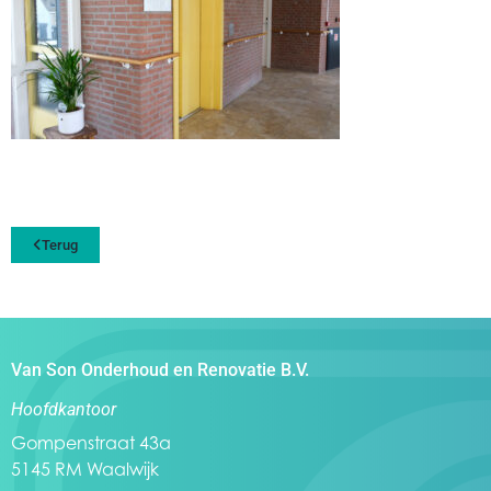
Terug
Van Son Onderhoud en Renovatie B.V.
Hoofdkantoor
Gompenstraat 43a
5145 RM Waalwijk