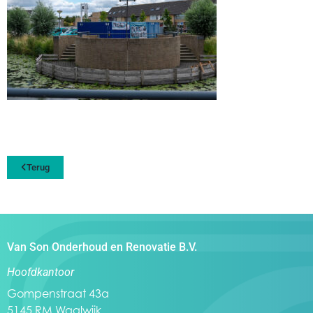
Terug
Van Son Onderhoud en Renovatie B.V.
Hoofdkantoor
Gompenstraat 43a
5145 RM Waalwijk