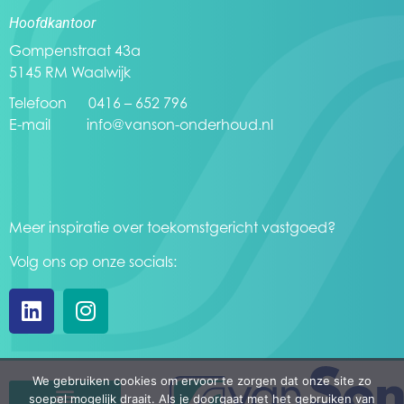
Hoofdkantoor
Gompenstraat 43a
5145 RM Waalwijk
Telefoon 0416 – 652 796
E-mail
info@vanson-onderhoud.nl
Meer inspiratie over toekomstgericht vastgoed?
Volg ons op onze socials:
We gebruiken cookies om ervoor te zorgen dat onze site zo
soepel mogelijk draait. Als je doorgaat met het gebruiken van