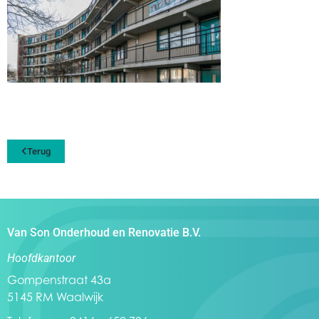
Terug
Van Son Onderhoud en Renovatie B.V.
Hoofdkantoor
Gompenstraat 43a
5145 RM Waalwijk