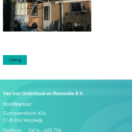
Terug
Van Son Onderhoud en Renovatie B.V.
Hoofdkantoor
Gompenstraat 43a
5145 RM Waalwijk
Telefoon 0416 – 652 796