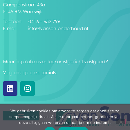
Gompenstraat 43a
5145 RM Waalwijk
Telefoon 0416 – 652 796
E-mail
info@vanson-onderhoud.nl
Meer inspiratie over toekomstgericht vastgoed?
Volg ons op onze socials:
We gebruiken cookies om ervoor te zorgen dat onze site zo
soepel mogelijk draait. Als je doorgaat met het gebruiken van
deze site, gaan we ervan uit dat je ermee instemt.