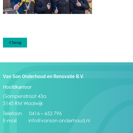
Terug
Van Son Onderhoud en Renovatie B.V.
Hoofdkantoor
Gompenstraat 43a
5145 RM Waalwijk
Telefoon 0416 – 652 796
E-mail
info@vanson-onderhoud.nl