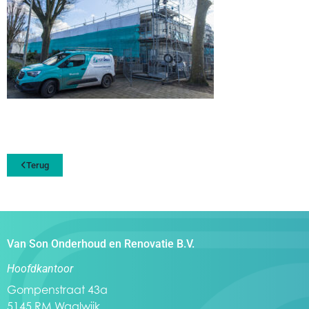
Terug
Van Son Onderhoud en Renovatie B.V.
Hoofdkantoor
Gompenstraat 43a
5145 RM Waalwijk