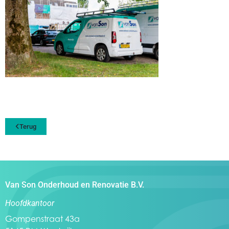
Terug
Van Son Onderhoud en Renovatie B.V.
Hoofdkantoor
Gompenstraat 43a