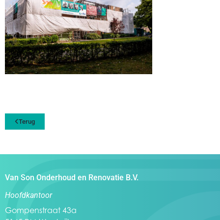
Terug
Van Son Onderhoud en Renovatie B.V.
Hoofdkantoor
Gompenstraat 43a