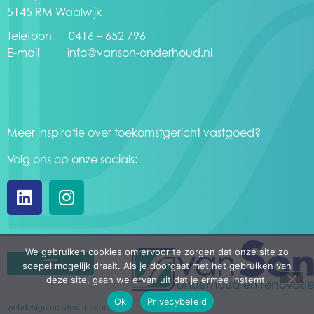
5145 RM Waalwijk
Telefoon 0416 – 652 796
E-mail
info@vanson-onderhoud.nl
Meer inspiratie over toekomstgericht vastgoed?
Volg ons op onze socials:
We gebruiken cookies om ervoor te zorgen dat onze site zo
soepel mogelijk draait. Als je doorgaat met het gebruiken van
deze site, gaan we ervan uit dat je ermee instemt.
Ok
Privacybeleid
webdesign aceview internet