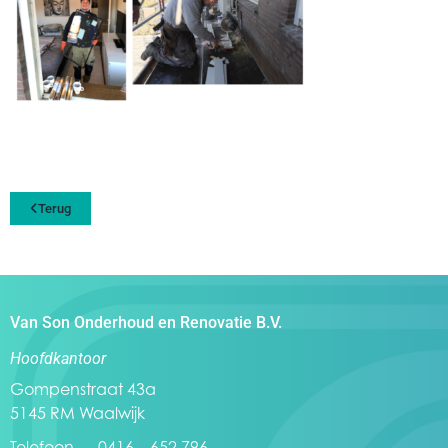
Terug
Van Son Onderhoud en Renovatie B.V.
Hoofdkantoor
Gompenstraat 43a
5145 RM Waalwijk
Telefoon 0416 – 652 796