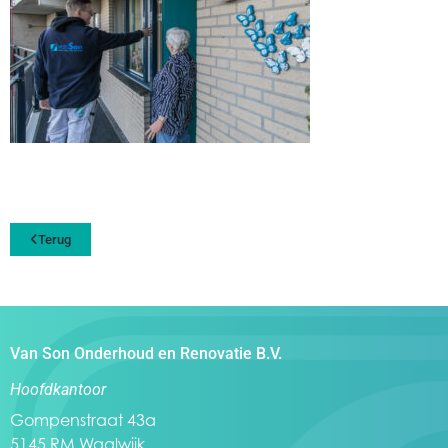
Terug
Van Son Onderhoud en Renovatie B.V.
Hoofdkantoor
Gompenstraat 43a
5145 RM Waalwijk