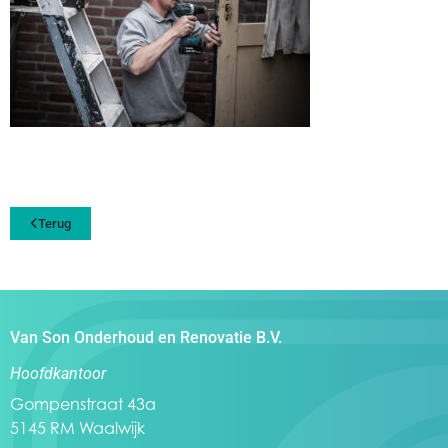
Terug
Van Son Onderhoud en Renovatie B.V.
Hoofdkantoor
Gompenstraat 43a
5145 RM Waalwijk